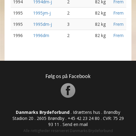
1994
1994dm-j
2
82 kg
Frem
1995
1995jm-j
2
82 kg
Frem
1995
1995dm-j
3
82 kg
Frem
1996
1996dm
2
82 kg
Frem
Følg os på Facebook
Danmarks Brydeforbund
. Idrættens hus . Brøndby
Stadion 20 . 2605 Brøndby . +45 42 23 24 80 . CVR: ​​​​​​75 29
93 11 .
Send en mail
Alle rettigheder reserveret Danmarks Brydeforbund