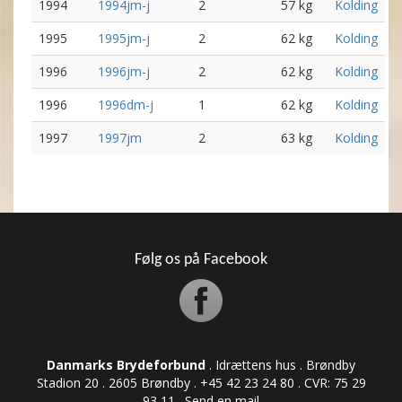
1994
1994jm-j
2
57 kg
Kolding
1995
1995jm-j
2
62 kg
Kolding
1996
1996jm-j
2
62 kg
Kolding
1996
1996dm-j
1
62 kg
Kolding
1997
1997jm
2
63 kg
Kolding
Følg os på Facebook
Danmarks Brydeforbund
. Idrættens hus . Brøndby
Stadion 20 . 2605 Brøndby . +45 42 23 24 80 . CVR: ​​​​​​75 29
93 11 .
Send en mail