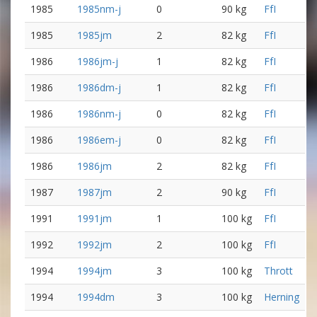
1985
1985nm-j
0
90 kg
FfI
1985
1985jm
2
82 kg
FfI
1986
1986jm-j
1
82 kg
FfI
1986
1986dm-j
1
82 kg
FfI
1986
1986nm-j
0
82 kg
FfI
1986
1986em-j
0
82 kg
FfI
1986
1986jm
2
82 kg
FfI
1987
1987jm
2
90 kg
FfI
1991
1991jm
1
100 kg
FfI
1992
1992jm
2
100 kg
FfI
1994
1994jm
3
100 kg
Thrott
1994
1994dm
3
100 kg
Herning