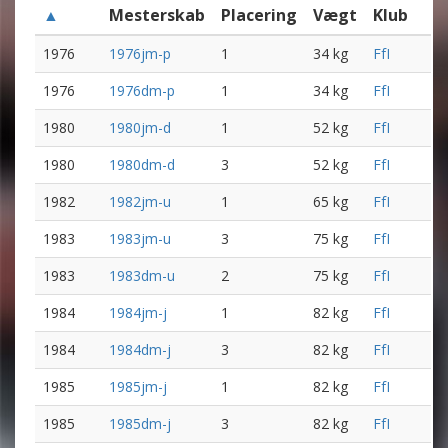
▲
Mesterskab
Placering
Vægt
Klub
1976
1976jm-p
1
34 kg
FfI
1976
1976dm-p
1
34 kg
FfI
1980
1980jm-d
1
52 kg
FfI
1980
1980dm-d
3
52 kg
FfI
1982
1982jm-u
1
65 kg
FfI
1983
1983jm-u
3
75 kg
FfI
1983
1983dm-u
2
75 kg
FfI
1984
1984jm-j
1
82 kg
FfI
1984
1984dm-j
3
82 kg
FfI
1985
1985jm-j
1
82 kg
FfI
1985
1985dm-j
3
82 kg
FfI