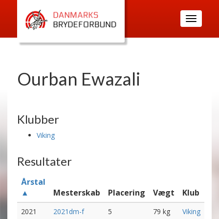
Toggle
navigatio
Ourban Ewazali
Klubber
Viking
Resultater
Årstal
▲
Mesterskab
Placering
Vægt
Klub
2021
2021dm-f
5
79 kg
Viking