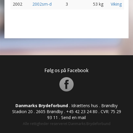
2002
2002sm-d
3
53 kg
Viking
Følg os på Facebook
Danmarks Brydeforbund
. Idrættens hus . Brøndby
Stadion 20 . 2605 Brøndby . +45 42 23 24 80 . CVR: ​​​​​​75 29
93 11 .
Send en mail
Alle rettigheder reserveret Danmarks Brydeforbund