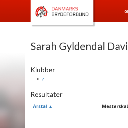
O
Sarah Gyldendal Dav
Klubber
?
Resultater
Årstal ▲
Mesterska