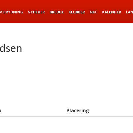
M BRYDNING
NYHEDER
BREDDE
KLUBBER
NKC
KALENDER
LA
idsen
b
Placering