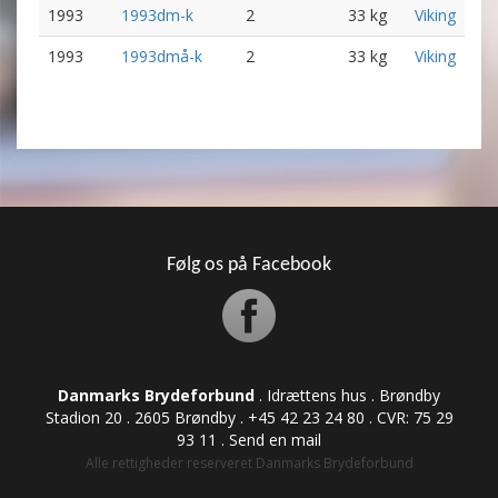
1993
1993dm-k
2
33 kg
Viking
1993
1993dmå-k
2
33 kg
Viking
Følg os på Facebook
Danmarks Brydeforbund
. Idrættens hus . Brøndby
Stadion 20 . 2605 Brøndby . +45 42 23 24 80 . CVR: ​​​​​​75 29
93 11 .
Send en mail
Alle rettigheder reserveret Danmarks Brydeforbund