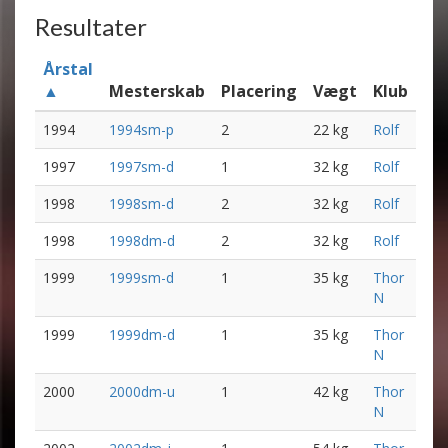
Resultater
Årstal
▲
Mesterskab
Placering
Vægt
Klub
1994
1994sm-p
2
22 kg
Rolf
1997
1997sm-d
1
32 kg
Rolf
1998
1998sm-d
2
32 kg
Rolf
1998
1998dm-d
2
32 kg
Rolf
1999
1999sm-d
1
35 kg
Thor
N
1999
1999dm-d
1
35 kg
Thor
N
2000
2000dm-u
1
42 kg
Thor
N