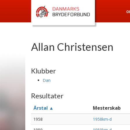
O
Allan Christensen
Klubber
Dan
Resultater
Årstal ▲
Mesterskab
1958
1958km-d
1959
1959km-d