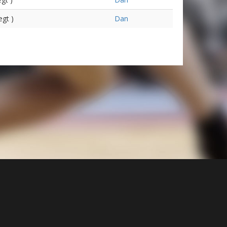
ægt )
Dan