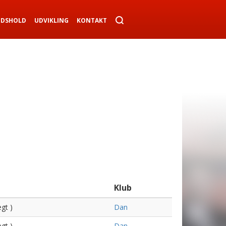
NDSHOLD
UDVIKLING
KONTAKT
Klub
gt )
Dan
gt )
Dan