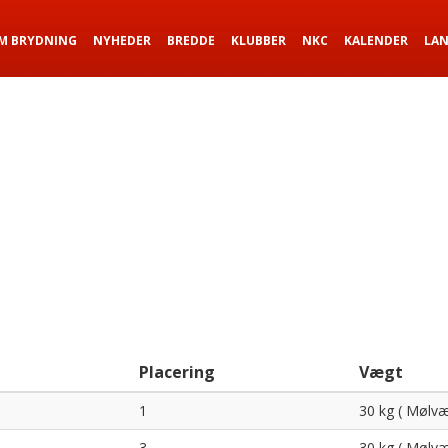
M BRYDNING
NYHEDER
BREDDE
KLUBBER
NKC
KALENDER
LA
Placering
Vægt
1
30 kg ( Mølvæ
3
30 kg ( Mølvæ