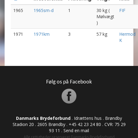
1965
1965sm-d
1
30 kg (
FIF
Mølvægt
)
1971
1971km
3
57 kg
Hermod
K
Følg os på Facebook
Danmarks Brydeforbund
. Idrættens hus . Brøndby
Stadion 20 . 2605 Brøndby . +45 42 23 24 80 . CVR: ​​​​​​75 29
93 11 .
Send en mail
Alle rettigheder reserveret Danmarks Brydeforbund