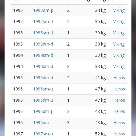
1990
1990øm-p
2
24 kg
Viking
1992
1992sm-d
2
30 kg
Viking
1993
1993sm-d
1
30 kg
Viking
1993
1993dm-d
2
30 kg
Viking
1994
1994sm-d
1
33 kg
Viking
1994
1994dm-d
3
33 kg
Viking
1995
1995dm-d
2
41 kg
Heros
1996
1996sm-u
1
47 kg
Heros
1996
1996dm-u
1
47 kg
Heros
1996
1996dm-j
2
48 kg
Heros
1996
1996dm
3
48 kg
Heros
1997
1997sm-u
1
52 kg
Heros