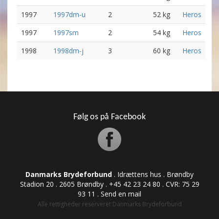
1997
1997dm-u
2
52 kg
Heros
1997
1997sm
2
54 kg
Heros
1998
1998dm-j
3
60 kg
Heros
Følg os på Facebook
Danmarks Brydeforbund
. Idrættens hus . Brøndby
Stadion 20 . 2605 Brøndby . +45 42 23 24 80 . CVR: ​​​​​​75 29
93 11 .
Send en mail
Alle rettigheder reserveret Danmarks Brydeforbund