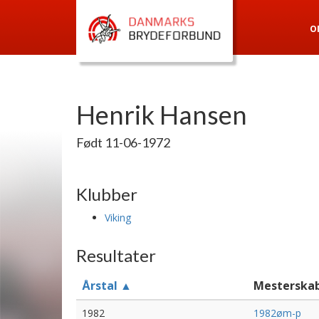
O
Henrik Hansen
Født 11-06-1972
Klubber
Viking
Resultater
Årstal ▲
Mesterska
1982
1982øm-p