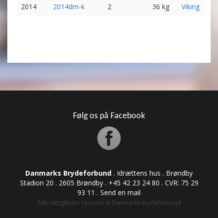
2014
2014dm-k
2
36 kg
Viking
Følg os på Facebook
Danmarks Brydeforbund
. Idrættens hus . Brøndby
Stadion 20 . 2605 Brøndby . +45 42 23 24 80 . CVR: ​​​​​​75 29
93 11 .
Send en mail
Alle rettigheder reserveret Danmarks Brydeforbund