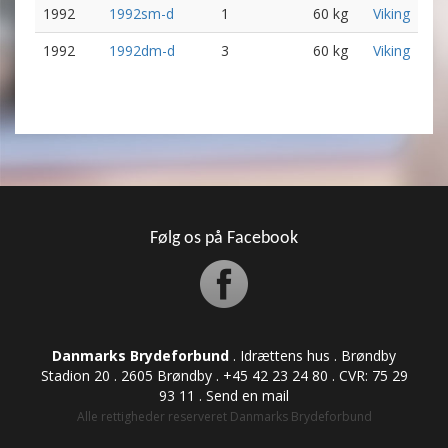
1992
1992sm-d
1
60 kg
Viking
1992
1992dm-d
3
60 kg
Viking
Følg os på Facebook
Danmarks Brydeforbund
. Idrættens hus . Brøndby
Stadion 20 . 2605 Brøndby . +45 42 23 24 80 . CVR: ​​​​​​75 29
93 11 .
Send en mail
Alle rettigheder reserveret Danmarks Brydeforbund