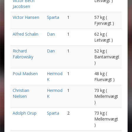
Victor Bech
Letvægt )
Jacobsen
Victor Hansen
Sparta
1
57 kg (
Fjervægt )
Alfred Schalin
Dan
1
62 kg (
Letvægt )
Richard
Dan
1
52 kg (
Fabrowsky
Bantamvægt
)
Poul Madsen
Hermod
1
48 kg (
K
Fluevægt )
Christian
Hermod
1
73 kg (
Nielsen
K
Mellemvægt
)
Adolph Orup
Sparta
2
73 kg (
Mellemvægt
)