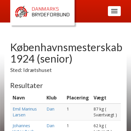
Toggle
navigatio
Københavnsmesterskab
1924 (senior)
Sted: Idrætshuset
Resultater
Navn
Klub
Placering
Vægt
Emil Marinus
Dan
1
87 kg (
Larsen
Sværtvægt )
Johannes
Dan
1
62 kg (