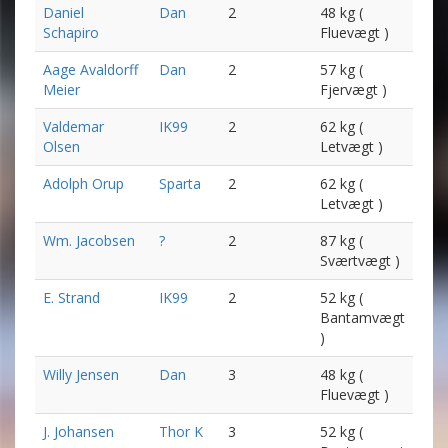
Daniel
Dan
2
48 kg (
Schapiro
Fluevægt )
Aage Avaldorff
Dan
2
57 kg (
Meier
Fjervægt )
Valdemar
IK99
2
62 kg (
Olsen
Letvægt )
Adolph Orup
Sparta
2
62 kg (
Letvægt )
Wm. Jacobsen
?
2
87 kg (
Sværtvægt )
E. Strand
IK99
2
52 kg (
Bantamvægt
)
Willy Jensen
Dan
3
48 kg (
Fluevægt )
J. Johansen
Thor K
3
52 kg (