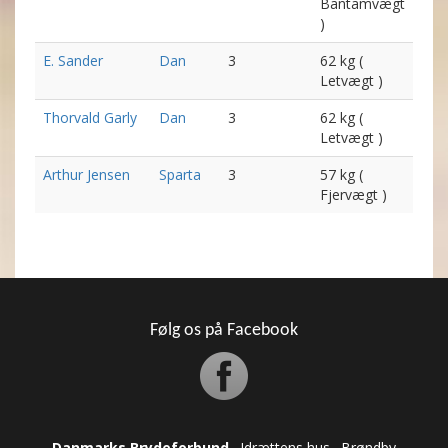
Bantamvægt
)
E. Sander
Dan
3
62 kg (
Letvægt )
Thorvald Garly
Dan
3
62 kg (
Letvægt )
Arthur Jensen
Sparta
3
57 kg (
Fjervægt )
Følg os på Facebook
Danmarks Brydeforbund
. Idrættens hus . Brøndby