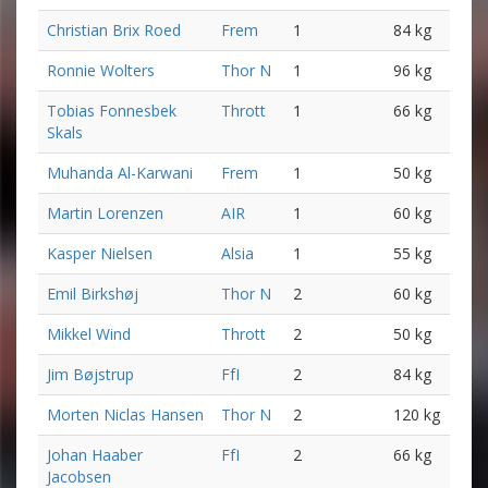
Christian Brix Roed
Frem
1
84 kg
Ronnie Wolters
Thor N
1
96 kg
Tobias Fonnesbek
Thrott
1
66 kg
Skals
Muhanda Al-Karwani
Frem
1
50 kg
Martin Lorenzen
AIR
1
60 kg
Kasper Nielsen
Alsia
1
55 kg
Emil Birkshøj
Thor N
2
60 kg
Mikkel Wind
Thrott
2
50 kg
Jim Bøjstrup
FfI
2
84 kg
Morten Niclas Hansen
Thor N
2
120 kg
Johan Haaber
FfI
2
66 kg
Jacobsen