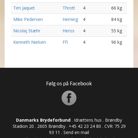
Tim Jaquet
Thrott
4
66 kg
Mike Pedersen
Herning
4
84 kg
Nicolaj Stæhr
Heros
4
55 kg
Kenneth Nielsen
FfI
4
96 kg
Følg os på Facebook
Danmarks Brydeforbund
. Idrættens hus . Brøndby
Stadion 20 . 2605 Brøndby . +45 42 23 24 80 . CVR: ​​​​​​75 29
93 11 .
Send en mail