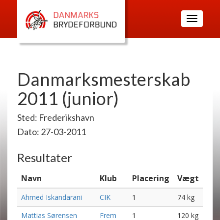
Toggle
navigatio
Danmarksmesterskab
2011 (junior)
Sted: Frederikshavn
Dato: 27-03-2011
Resultater
Navn
Klub
Placering
Vægt
Ahmed Iskandarani
CIK
1
74 kg
Mattias Sørensen
Frem
1
120 kg