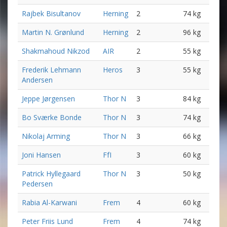
Rajbek Bisultanov
Herning
2
74 kg
Martin N. Grønlund
Herning
2
96 kg
Shakmahoud Nikzod
AIR
2
55 kg
Frederik Lehmann
Heros
3
55 kg
Andersen
Jeppe Jørgensen
Thor N
3
84 kg
Bo Sværke Bonde
Thor N
3
74 kg
Nikolaj Arming
Thor N
3
66 kg
Joni Hansen
FfI
3
60 kg
Patrick Hyllegaard
Thor N
3
50 kg
Pedersen
Rabia Al-Karwani
Frem
4
60 kg
Peter Friis Lund
Frem
4
74 kg