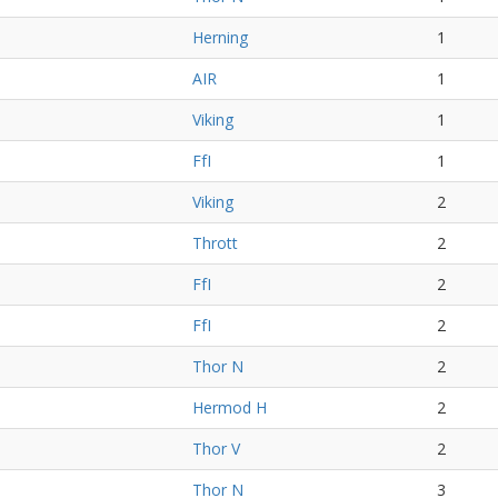
Herning
1
AIR
1
Viking
1
FfI
1
Viking
2
Thrott
2
FfI
2
FfI
2
Thor N
2
Hermod H
2
Thor V
2
Thor N
3