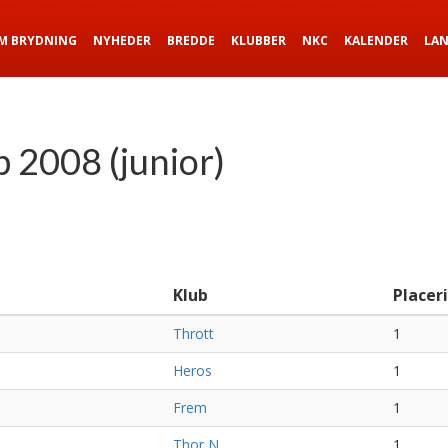
M BRYDNING
NYHEDER
BREDDE
KLUBBER
NKC
KALENDER
LA
2008 (junior)
Klub
Placer
Thrott
1
Heros
1
Frem
1
Thor N
1