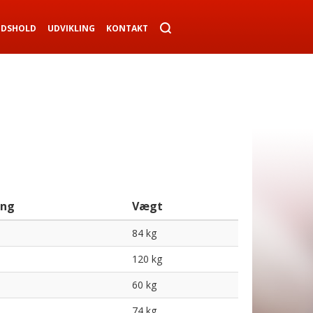
NDSHOLD
UDVIKLING
KONTAKT
ing
Vægt
84 kg
120 kg
60 kg
74 kg