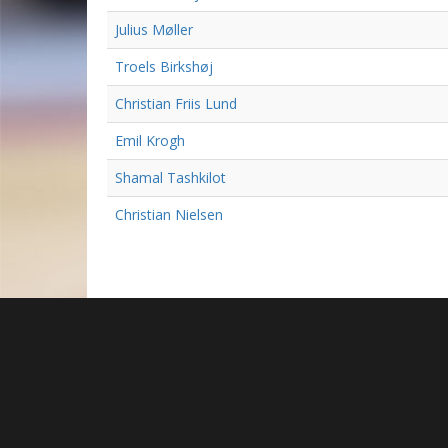
Julius Møller
Troels Birkshøj
Christian Friis Lund
Emil Krogh
Shamal Tashkilot
Christian Nielsen