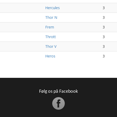
Hercules
3
Thor N
3
Frem
3
Thrott
3
Thor V
3
Heros
3
Følg os på Facebook