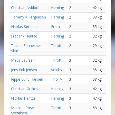
Christian Nyblom
Herning
2
42 kg
Tommy K. Jørgensen
Herning
2
38 kg
Nicklas Sørensen
Frem
2
35 kg
Frederik Hentze
Herning
2
32 kg
Tobias Fonnesbek
Thrott
2
29 kg
Skals
Mads Laursen
Thrott
3
32 kg
Jens Erik Jensen
Voldby
3
35 kg
Jeppe Lund Hansen
Thor V
3
38 kg
Christian Ørskov
Kolding
3
42 kg
Nicklas Hentze
Herning
3
47 kg
Mathias Rose
Thrott
3
53 kg
Svendsen