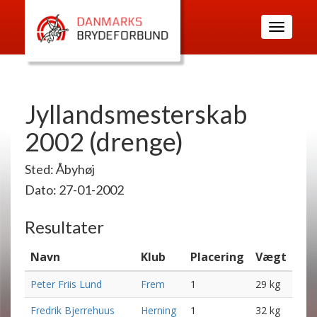
Toggle
navigatio
Jyllandsmesterskab
2002 (drenge)
Sted: Åbyhøj
Dato: 27-01-2002
Resultater
Navn
Klub
Placering
Vægt
Peter Friis Lund
Frem
1
29 kg
Fredrik Bjerrehuus
Herning
1
32 kg