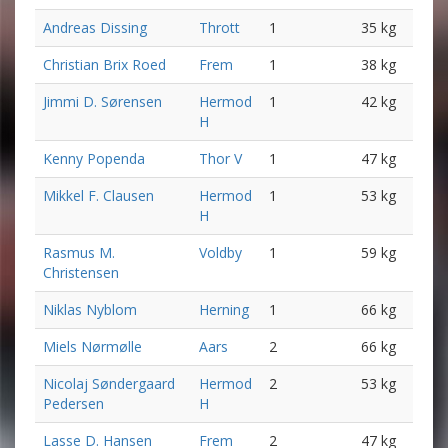
Andreas Dissing
Thrott
1
35 kg
Christian Brix Roed
Frem
1
38 kg
Jimmi D. Sørensen
Hermod
1
42 kg
H
Kenny Popenda
Thor V
1
47 kg
Mikkel F. Clausen
Hermod
1
53 kg
H
Rasmus M.
Voldby
1
59 kg
Christensen
Niklas Nyblom
Herning
1
66 kg
Miels Nørmølle
Aars
2
66 kg
Nicolaj Søndergaard
Hermod
2
53 kg
Pedersen
H
Lasse D. Hansen
Frem
2
47 kg