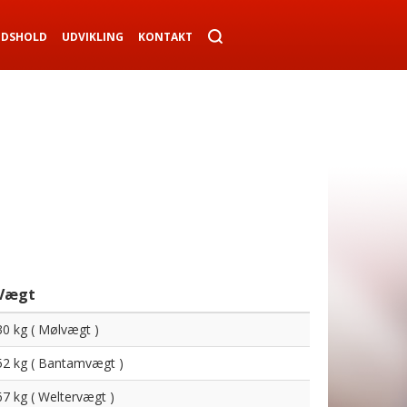
NDSHOLD
UDVIKLING
KONTAKT
Vægt
30 kg ( Mølvægt )
52 kg ( Bantamvægt )
67 kg ( Weltervægt )