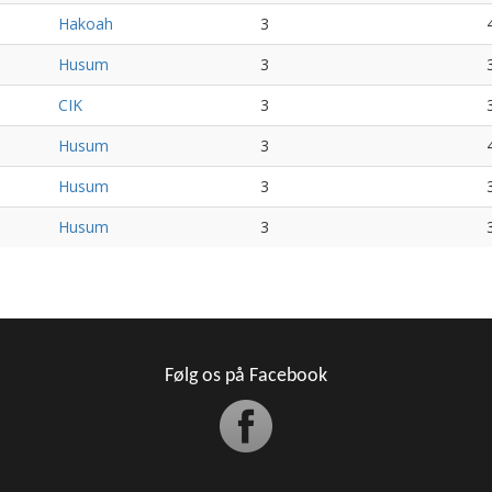
Hakoah
3
Husum
3
CIK
3
Husum
3
Husum
3
Husum
3
Følg os på Facebook