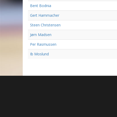
Bent Bodnia
Gert Hammacher
Steen Christensen
Jørn Madsen
Per Rasmussen
Ib Moslund