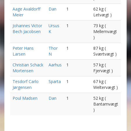
Aage Avaldorff
Dan
1
62 kg (
Meier
Letvægt )
Johannes Victor
Ursus
1
73 kg (
Bech Jacobsen
K
Mellemvægt
)
Peter Hans
Thor
1
87 kg (
Larsen
N
Sværtvægt )
Christian Schack
Aarhus
1
57 kg (
Mortensen
Fjervægt )
Tesdorf Carlo
Sparta
1
67 kg (
Jørgensen
Weltervægt )
Poul Madsen
Dan
1
52 kg (
Bantamvægt
)