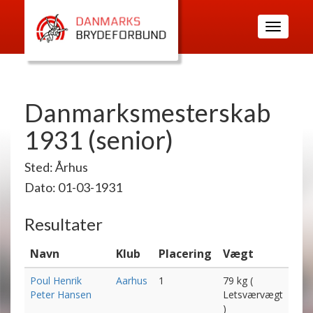
Toggle
navigatio
Danmarksmesterskab
1931 (senior)
Sted: Århus
Dato: 01-03-1931
Resultater
Navn
Klub
Placering
Vægt
Poul Henrik
Aarhus
1
79 kg (
Peter Hansen
Letsværvægt
)