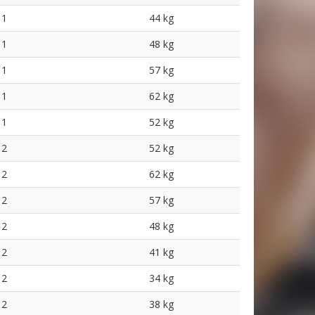
1
44 kg
1
48 kg
1
57 kg
1
62 kg
1
52 kg
2
52 kg
2
62 kg
2
57 kg
2
48 kg
2
41 kg
2
34 kg
2
38 kg