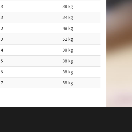
3
38 kg
3
34 kg
3
48 kg
3
52 kg
4
38 kg
5
38 kg
6
38 kg
7
38 kg