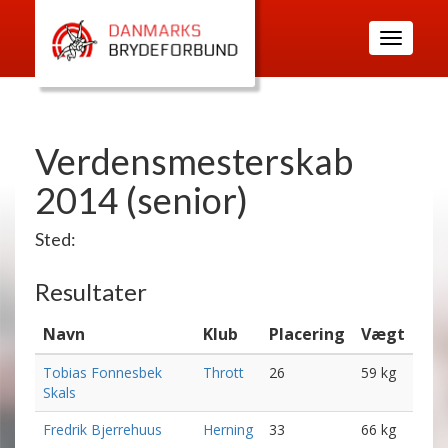
Toggle
navigatio
Verdensmesterskab
2014 (senior)
Sted:
Resultater
Navn
Klub
Placering
Vægt
Tobias Fonnesbek
Thrott
26
59 kg
Skals
Fredrik Bjerrehuus
Herning
33
66 kg