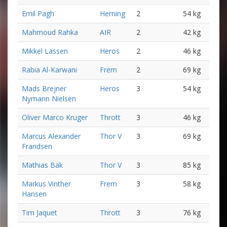
Emil Pagh
Herning
2
54 kg
Mahmoud Rahka
AIR
2
42 kg
Mikkel Lassen
Heros
2
46 kg
Rabia Al-Karwani
Frem
2
69 kg
Mads Brejner
Heros
3
54 kg
Nymann Nielsen
Oliver Marco Kruger
Thrott
3
46 kg
Marcus Alexander
Thor V
3
69 kg
Frandsen
Mathias Bak
Thor V
3
85 kg
Markus Vinther
Frem
3
58 kg
Hansen
Tim Jaquet
Thrott
3
76 kg