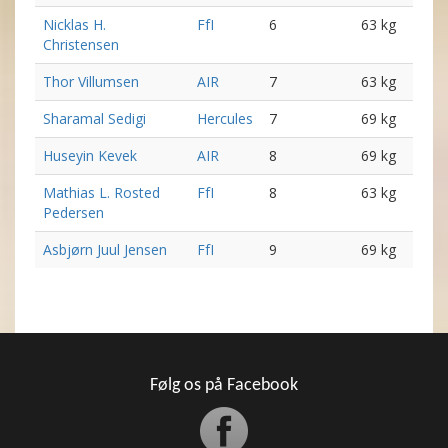
Nicklas H.
FfI
6
63 kg
Christensen
Thor Villumsen
AIR
7
63 kg
Sharamal Sedigi
Hercules
7
69 kg
Huseyin Kevek
AIR
8
69 kg
Mathias L. Rosted
FfI
8
63 kg
Pedersen
Asbjørn Juul Jensen
FfI
9
69 kg
Følg os på Facebook