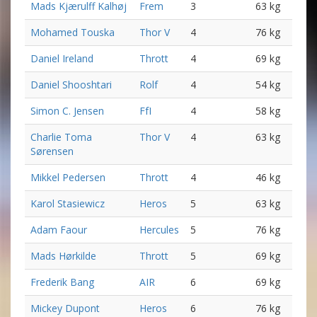
Mads Kjærulff Kalhøj
Frem
3
63 kg
Mohamed Touska
Thor V
4
76 kg
Daniel Ireland
Thrott
4
69 kg
Daniel Shooshtari
Rolf
4
54 kg
Simon C. Jensen
FfI
4
58 kg
Charlie Toma
Thor V
4
63 kg
Sørensen
Mikkel Pedersen
Thrott
4
46 kg
Karol Stasiewicz
Heros
5
63 kg
Adam Faour
Hercules
5
76 kg
Mads Hørkilde
Thrott
5
69 kg
Frederik Bang
AIR
6
69 kg
Mickey Dupont
Heros
6
76 kg