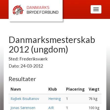
Toggle
navigatio
Danmarksmesterskab
2012 (ungdom)
Sted: Frederiksværk
Dato: 24-03-2012
Resultater
Navn
Klub
Placering
Vægt
Rajbek Bisultanov
Herning
1
76 kg
Jonas Sørensen
AIR
1
100 kg