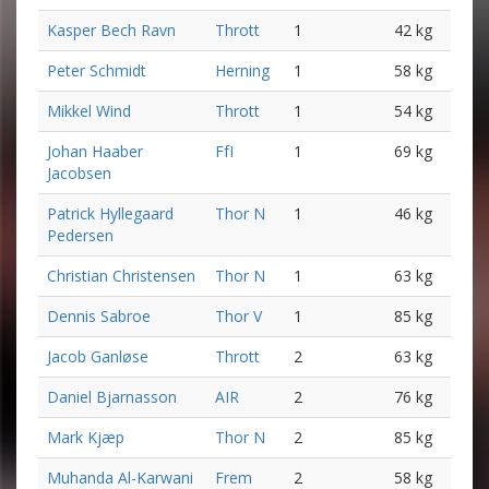
Kasper Bech Ravn
Thrott
1
42 kg
Peter Schmidt
Herning
1
58 kg
Mikkel Wind
Thrott
1
54 kg
Johan Haaber
FfI
1
69 kg
Jacobsen
Patrick Hyllegaard
Thor N
1
46 kg
Pedersen
Christian Christensen
Thor N
1
63 kg
Dennis Sabroe
Thor V
1
85 kg
Jacob Ganløse
Thrott
2
63 kg
Daniel Bjarnasson
AIR
2
76 kg
Mark Kjæp
Thor N
2
85 kg
Muhanda Al-Karwani
Frem
2
58 kg