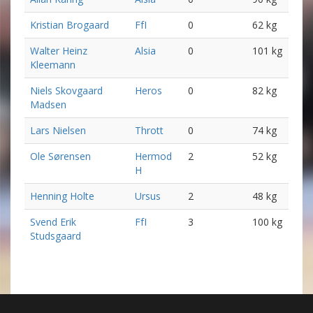
Kristian Brogaard
FfI
0
62 kg
Walter Heinz
Alsia
0
101 kg
Kleemann
Niels Skovgaard
Heros
0
82 kg
Madsen
Lars Nielsen
Thrott
0
74 kg
Ole Sørensen
Hermod
2
52 kg
H
Henning Holte
Ursus
2
48 kg
Svend Erik
FfI
3
100 kg
Studsgaard