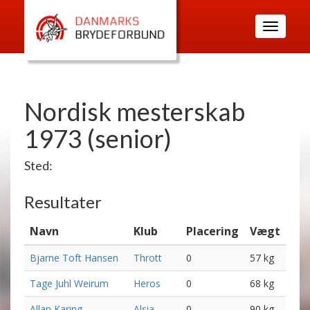
Toggle
navigatio
Nordisk mesterskab
1973 (senior)
Sted:
Resultater
Navn
Klub
Placering
Vægt
Bjarne Toft Hansen
Thrott
0
57 kg
Tage Juhl Weirum
Heros
0
68 kg
Allan Karing
Alsia
0
90 kg