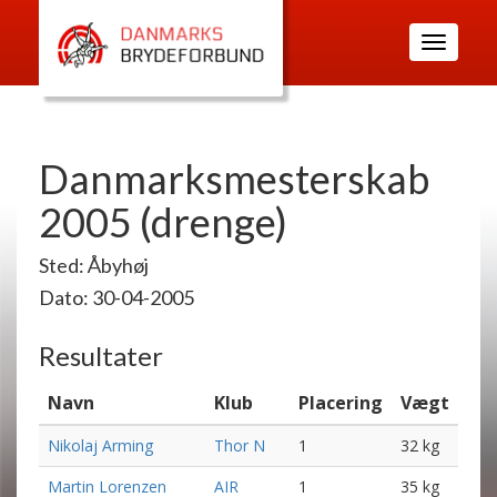
Toggle
navigatio
Danmarksmesterskab
2005 (drenge)
Sted: Åbyhøj
Dato: 30-04-2005
Resultater
Navn
Klub
Placering
Vægt
Nikolaj Arming
Thor N
1
32 kg
Martin Lorenzen
AIR
1
35 kg