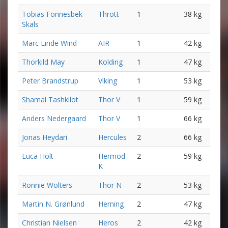
Tobias Fonnesbek
Thrott
1
38 kg
Skals
Marc Linde Wind
AIR
1
42 kg
Thorkild May
Kolding
1
47 kg
Peter Brandstrup
Viking
1
53 kg
Shamal Tashkilot
Thor V
1
59 kg
Anders Nedergaard
Thor V
1
66 kg
Jonas Heydari
Hercules
2
66 kg
Luca Holt
Hermod
2
59 kg
K
Ronnie Wolters
Thor N
2
53 kg
Martin N. Grønlund
Herning
2
47 kg
Christian Nielsen
Heros
2
42 kg