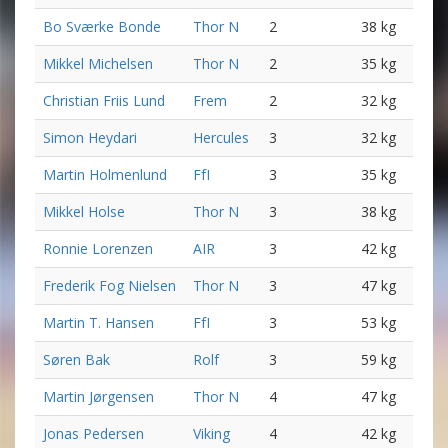
Bo Sværke Bonde
Thor N
2
38 kg
Mikkel Michelsen
Thor N
2
35 kg
Christian Friis Lund
Frem
2
32 kg
Simon Heydari
Hercules
3
32 kg
Martin Holmenlund
FfI
3
35 kg
Mikkel Holse
Thor N
3
38 kg
Ronnie Lorenzen
AIR
3
42 kg
Frederik Fog Nielsen
Thor N
3
47 kg
Martin T. Hansen
FfI
3
53 kg
Søren Bak
Rolf
3
59 kg
Martin Jørgensen
Thor N
4
47 kg
Jonas Pedersen
Viking
4
42 kg