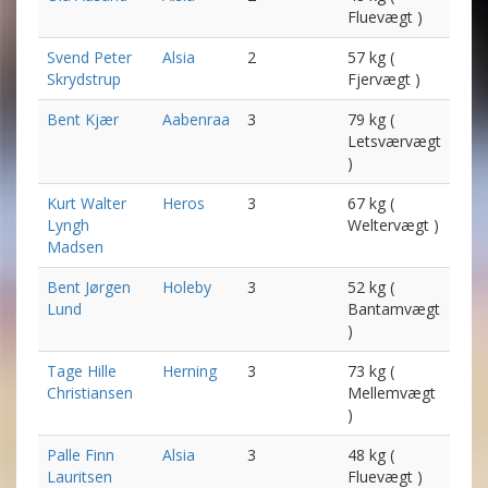
Fluevægt )
Svend Peter
Alsia
2
57 kg (
Skrydstrup
Fjervægt )
Bent Kjær
Aabenraa
3
79 kg (
Letsværvægt
)
Kurt Walter
Heros
3
67 kg (
Lyngh
Weltervægt )
Madsen
Bent Jørgen
Holeby
3
52 kg (
Lund
Bantamvægt
)
Tage Hille
Herning
3
73 kg (
Christiansen
Mellemvægt
)
Palle Finn
Alsia
3
48 kg (
Lauritsen
Fluevægt )