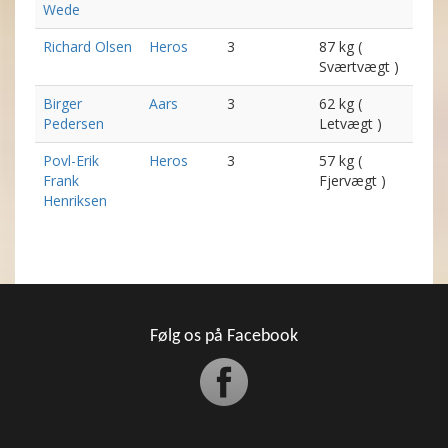
Wede
Richard Olsen
Heros
3
87 kg (
Sværtvægt )
Birger
Aars
3
62 kg (
Pedersen
Letvægt )
Povl-Erik
Heros
3
57 kg (
Frank
Fjervægt )
Henriksen
Følg os på Facebook