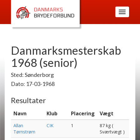
Toggle
navigatio
Danmarksmesterskab
1968 (senior)
Sted: Sønderborg
Dato: 17-03-1968
Resultater
Navn
Klub
Placering
Vægt
Allan
CIK
1
87 kg (
Tørnstrøm
Sværtvægt )