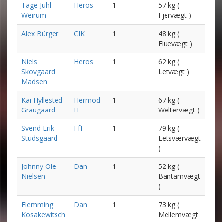
Tage Juhl
Heros
1
57 kg (
Weirum
Fjervægt )
Alex Bürger
CIK
1
48 kg (
Fluevægt )
Niels
Heros
1
62 kg (
Skovgaard
Letvægt )
Madsen
Kai Hyllested
Hermod
1
67 kg (
Graugaard
H
Weltervægt )
Svend Erik
FfI
1
79 kg (
Studsgaard
Letsværvægt
)
Johnny Ole
Dan
1
52 kg (
Nielsen
Bantamvægt
)
Flemming
Dan
1
73 kg (
Kosakewitsch
Mellemvægt