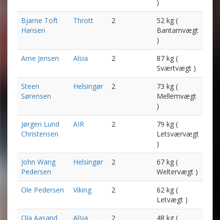
)
Bjarne Toft
Thrott
2
52 kg (
Hansen
Bantamvægt
)
Arne Jensen
Alsia
2
87 kg (
Sværtvægt )
Steen
Helsingør
2
73 kg (
Sørensen
Mellemvægt
)
Jørgen Lund
AIR
2
79 kg (
Christensen
Letsværvægt
)
John Wang
Helsingør
2
67 kg (
Pedersen
Weltervægt )
Ole Pedersen
Viking
2
62 kg (
Letvægt )
Ola Aasand
Alsia
2
48 kg (