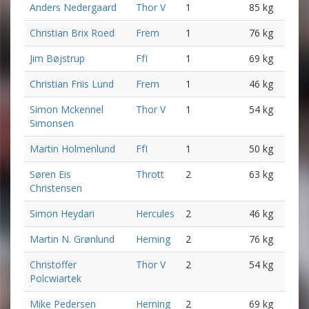
Anders Nedergaard
Thor V
1
85 kg
Christian Brix Roed
Frem
1
76 kg
Jim Bøjstrup
FfI
1
69 kg
Christian Friis Lund
Frem
1
46 kg
Simon Mckennel
Thor V
1
54 kg
Simonsen
Martin Holmenlund
FfI
1
50 kg
Søren Eis
Thrott
2
63 kg
Christensen
Simon Heydari
Hercules
2
46 kg
Martin N. Grønlund
Herning
2
76 kg
Christoffer
Thor V
2
54 kg
Polcwiartek
Mike Pedersen
Herning
2
69 kg