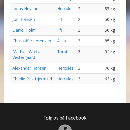
Jonas Heydari
Hercules
2
85 kg
Joni Hansen
FfI
2
50 kg
Daniel Holm
FfI
3
50 kg
Christoffer Lorenzen
Alsia
3
85 kg
Mathias Würtz
Thrott
3
54 kg
Vestergaard
Alexander Hansen
Hercules
3
76 kg
Charlie Bak Hjermind
Hercules
3
63 kg
Følg os på Facebook