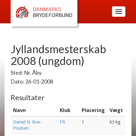
Toggle
navigatio
Jyllandsmesterskab
2008 (ungdom)
Sted: Nr. Åby
Dato: 26-01-2008
Resultater
Navn
Klub
Placering
Vægt
Daniel N. Roe-
FfI
1
63 kg
Poulsen