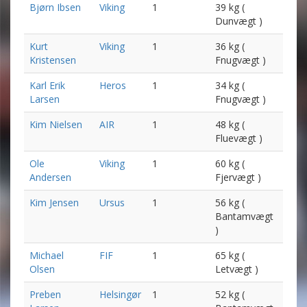
Bjørn Ibsen
Viking
1
39 kg (
Dunvægt )
Kurt
Viking
1
36 kg (
Kristensen
Fnugvægt )
Karl Erik
Heros
1
34 kg (
Larsen
Fnugvægt )
Kim Nielsen
AIR
1
48 kg (
Fluevægt )
Ole
Viking
1
60 kg (
Andersen
Fjervægt )
Kim Jensen
Ursus
1
56 kg (
Bantamvægt
)
Michael
FIF
1
65 kg (
Olsen
Letvægt )
Preben
Helsingør
1
52 kg (