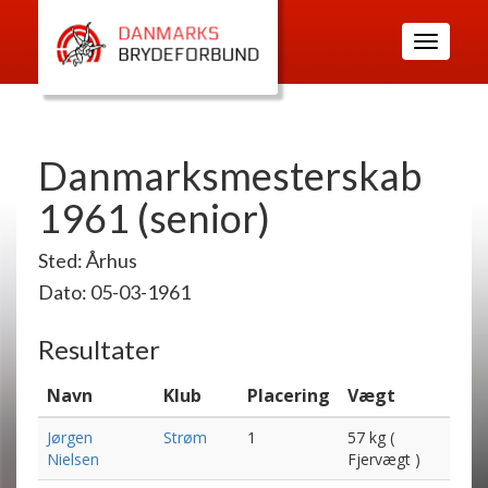
Toggle
navigatio
Danmarksmesterskab
1961 (senior)
Sted: Århus
Dato: 05-03-1961
Resultater
Navn
Klub
Placering
Vægt
Jørgen
Strøm
1
57 kg (
Nielsen
Fjervægt )