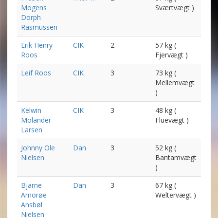
Mogens
Sværtvægt )
Dorph
Rasmussen
Erik Henry
CIK
2
57 kg (
Roos
Fjervægt )
Leif Roos
CIK
3
73 kg (
Mellemvægt
)
Kelwin
CIK
3
48 kg (
Molander
Fluevægt )
Larsen
Johnny Ole
Dan
3
52 kg (
Nielsen
Bantamvægt
)
Bjarne
Dan
3
67 kg (
Amorøe
Weltervægt )
Ansbøl
Nielsen