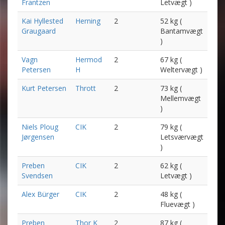
Frantzen
Letvægt )
Kai Hyllested
Herning
2
52 kg (
Graugaard
Bantamvægt
)
Vagn
Hermod
2
67 kg (
Petersen
H
Weltervægt )
Kurt Petersen
Thrott
2
73 kg (
Mellemvægt
)
Niels Ploug
CIK
2
79 kg (
Jørgensen
Letsværvægt
)
Preben
CIK
2
62 kg (
Svendsen
Letvægt )
Alex Bürger
CIK
2
48 kg (
Fluevægt )
Preben
Thor K
2
87 kg (