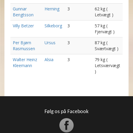
Gunnar
Herning
3
62 kg (
Bengtsson
Letvægt )
Villy Betzer
Silkeborg
3
57 kg (
Fjervægt )
Per Bjørn
Ursus
3
87 kg (
Rasmussen
Sværtvægt )
Walter Heinz
Alsia
3
79 kg (
Kleemann
Letsværvægt
)
Følg os på Facebook