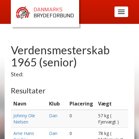
Toggle
navigatio
Verdensmesterskab
1965 (senior)
Sted:
Resultater
Navn
Klub
Placering
Vægt
Johnny Ole
Dan
0
57 kg (
Nielsen
Fjervægt )
Arne Hans
Dan
0
78 kg (