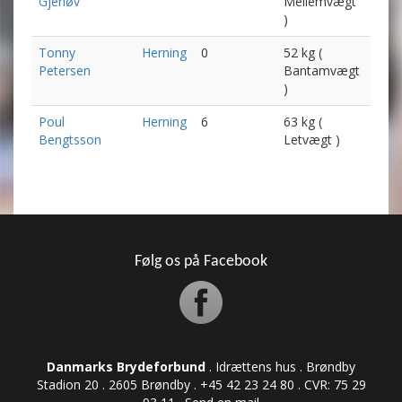
Gjerløv
Mellemvægt
)
Tonny
Herning
0
52 kg (
Petersen
Bantamvægt
)
Poul
Herning
6
63 kg (
Bengtsson
Letvægt )
Følg os på Facebook
Danmarks Brydeforbund
. Idrættens hus . Brøndby
Stadion 20 . 2605 Brøndby . +45 42 23 24 80 . CVR: ​​​​​​75 29