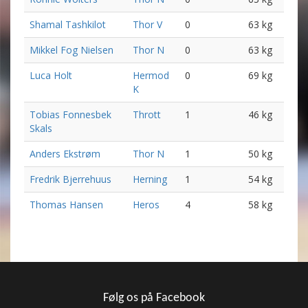
Shamal Tashkilot
Thor V
0
63 kg
Mikkel Fog Nielsen
Thor N
0
63 kg
Luca Holt
Hermod
0
69 kg
K
Tobias Fonnesbek
Thrott
1
46 kg
Skals
Anders Ekstrøm
Thor N
1
50 kg
Fredrik Bjerrehuus
Herning
1
54 kg
Thomas Hansen
Heros
4
58 kg
Følg os på Facebook