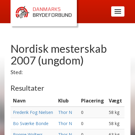
Toggle
navigatio
Nordisk mesterskab
2007 (ungdom)
Sted:
Resultater
Navn
Klub
Placering
Vægt
Frederik Fog Nielsen
Thor N
0
58 kg
Bo Sværke Bonde
Thor N
0
58 kg
Ronnie Wolters
Thor N
0
63 kg