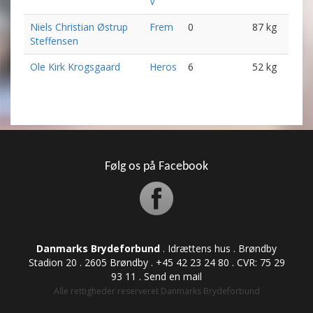
V
Niels Christian Østrup
Frem
0
87 kg
Steffensen
Ole Kirk Krogsgaard
Heros
6
52 kg
Følg os på Facebook
Danmarks Brydeforbund
. Idrættens hus . Brøndby
Stadion 20 . 2605 Brøndby . +45 42 23 24 80 . CVR: ​​​​​​75 29
93 11 .
Send en mail
Alle rettigheder reserveret Danmarks Brydeforbund