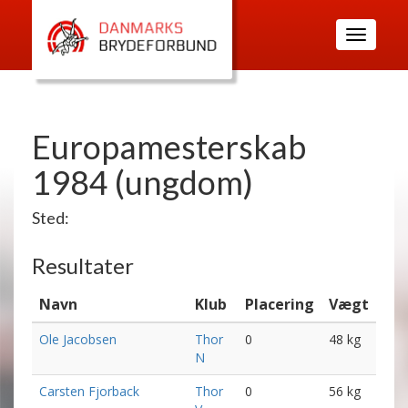
Toggle
navigatio
Europamesterskab
1984 (ungdom)
Sted:
Resultater
Navn
Klub
Placering
Vægt
Ole Jacobsen
Thor
0
48 kg
N
Carsten Fjorback
Thor
0
56 kg