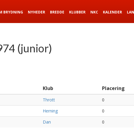
M BRYDNING
NYHEDER
BREDDE
KLUBBER
NKC
KALENDER
LA
74 (junior)
Klub
Placering
Thrott
0
Herning
0
Dan
0