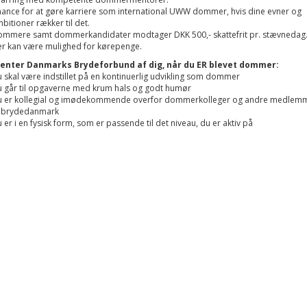
ance for at gøre karriere som international UWW dommer, hvis dine evner og
bitioner rækker til det.
mmere samt dommerkandidater modtager DKK 500,- skattefrit pr. stævnedag
r kan være mulighed for kørepenge.
venter Danmarks Brydeforbund af dig, når du ER blevet dommer:
 skal være indstillet på en kontinuerlig udvikling som dommer
 går til opgaverne med krum hals og godt humør
 er kollegial og imødekommende overfor dommerkolleger og andre medlem
 brydedanmark
 er i en fysisk form, som er passende til det niveau, du er aktiv på