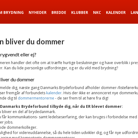
M BRYDNING
NYHEDER
BREDDE
KLUBBER
NKC
KALENDER
LA
n bliver du dommer
rygvendt eller ej?
ren handler det ofte om at træffe hurtige beslutninger og have overblik i pr
er. Kan du lide personlige udfordringer, og er du vild med brydning?
liver du dommer
ilmelde dig, næste gang Danmarks Brydeforbund afholder dommer-/listeførerku
rser fremgår af forbundets
kalender
. Hvis der ikke er annonceret nye dommerku
de dig til
dommermentorerne
- de ser frem til at høre fra dig!
 Danmarks Brydeforbund tilbyde dig, når du ER blevet dommer:
 bliver en del af brydedanmark.
 får kommunikations- samt ledelseserfaring, der kan bruges i forbindelse med 
ler jobs.
de dommerkolleger.
lighed for videreuddannelse, så du hele tiden udvikler dig, og får nye udfordri
arring med kompetente dommermentorer.