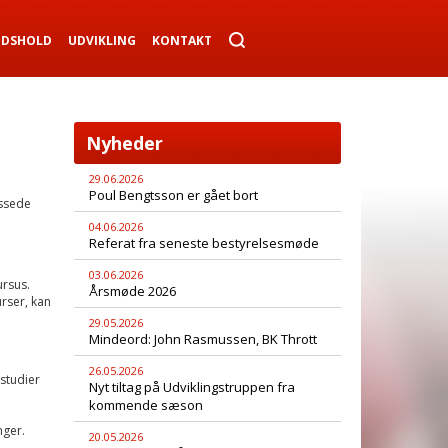
NDSHOLD
UDVIKLING
KONTAKT
Nyheder
29.06.2026
Poul Bengtsson er gået bort
essede
04.06.2026
Referat fra seneste bestyrelsesmøde
03.06.2026
rsus.
Årsmøde 2026
rser, kan
29.05.2026
Mindeord: John Rasmussen, BK Thrott
26.05.2026
studier
Nyt tiltag på Udviklingstruppen fra
kommende sæson
nger.
20.05.2026