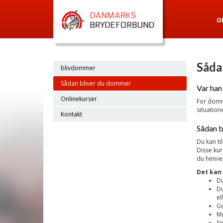
O
Såda
blivdommer
Sådan bliver du dommer
Var han 
Onlinekurser
For domme
situation
Kontakt
Sådan b
Du kan t
Disse ku
du henven
Det kan
Du
Du
el
Go
Mu
Sp