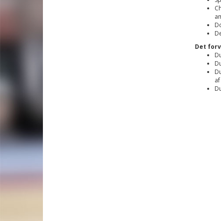
Ch
am
Do
De
Det for
Du
Du
Du
af
Du