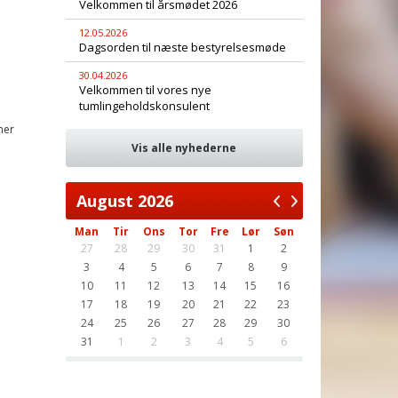
Velkommen til årsmødet 2026
12.05.2026
.
Dagsorden til næste bestyrelsesmøde
30.04.2026
Velkommen til vores nye
tumlingeholdskonsulent
mer
Vis alle nyhederne
August
2026
Man
Tir
Ons
Tor
Fre
Lør
Søn
27
28
29
30
31
1
2
3
4
5
6
7
8
9
10
11
12
13
14
15
16
17
18
19
20
21
22
23
24
25
26
27
28
29
30
31
1
2
3
4
5
6