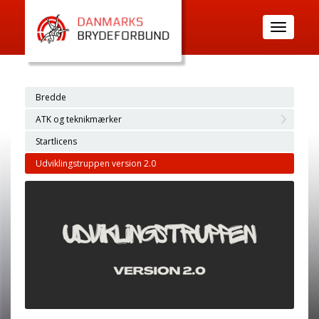
Toggle
navigatio
Bredde
ATK og teknikmærker
Startlicens
Udviklingstruppen version 2.0