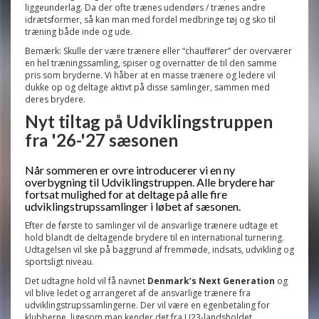
liggeunderlag. Da der ofte trænes udendørs / trænes andre
idrætsformer, så kan man med fordel medbringe tøj og sko til
træning både inde og ude.
Bemærk: Skulle der være trænere eller “chauffører” der overværer
en hel træningssamling, spiser og overnatter de til den samme
pris som bryderne. Vi håber at en masse trænere og ledere vil
dukke op og deltage aktivt på disse samlinger, sammen med
deres brydere.
Nyt tiltag på Udviklingstruppen
fra '26-'27 sæsonen
Når sommeren er ovre introducerer vi en ny
overbygning til Udviklingstruppen. Alle brydere har
fortsat mulighed for at deltage på alle fire
udviklingstrupssamlinger i løbet af sæsonen.
Efter de første to samlinger vil de ansvarlige trænere udtage et
hold blandt de deltagende brydere til en international turnering.
Udtagelsen vil ske på baggrund af fremmøde, indsats, udvikling og
sportsligt niveau.
Det udtagne hold vil få navnet
Denmark’s Next Generation
og
vil blive ledet og arrangeret af de ansvarlige trænere fra
udviklingstrupssamlingerne. Der vil være en egenbetaling for
klubberne, ligesom man kender det fra U23-landsholdet.