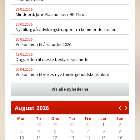
29.05.2026
Mindeord: John Rasmussen, BK Thrott
26.05.2026
Nyt tiltag på Udviklingstruppen fra kommende sæson
20.05.2026
Velkommen til årsmødet 2026
12.05.2026
Dagsorden til næste bestyrelsesmøde
30.04.2026
Velkommen til vores nye tumlingeholdskonsulent
Vis alle nyhederne
August
2026
Man
Tir
Ons
Tor
Fre
Lør
Søn
27
28
29
30
31
1
2
3
4
5
6
7
8
9
10
11
12
13
14
15
16