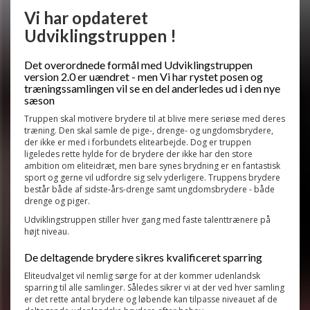
Vi har opdateret
Udviklingstruppen !
Det overordnede formål med Udviklingstruppen
version 2.0 er uændret - men Vi har rystet posen og
træningssamlingen vil se en del anderledes ud i den nye
sæson
Truppen skal motivere brydere til at blive mere seriøse med deres
træning. Den skal samle de pige-, drenge- og ungdomsbrydere,
der ikke er med i forbundets elitearbejde. Dog er truppen
ligeledes rette hylde for de brydere der ikke har den store
ambition om eliteidræt, men bare synes brydning er en fantastisk
sport og gerne vil udfordre sig selv yderligere. Truppens brydere
består både af sidste-års-drenge samt ungdomsbrydere - både
drenge og piger.
Udviklingstruppen stiller hver gang med faste talenttrænere på
højt niveau.
De deltagende brydere sikres kvalificeret sparring
Eliteudvalget vil nemlig sørge for at der kommer udenlandsk
sparring til alle samlinger. Således sikrer vi at der ved hver samling
er det rette antal brydere og løbende kan tilpasse niveauet af de