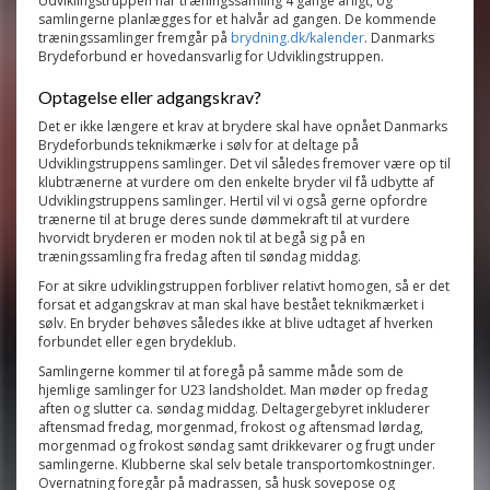
Udviklingstruppen har træningssamling 4 gange årligt, og
samlingerne planlægges for et halvår ad gangen. De kommende
træningssamlinger fremgår på
brydning.dk/kalender
. Danmarks
Brydeforbund er hovedansvarlig for Udviklingstruppen.
Optagelse eller adgangskrav?
Det er ikke længere et krav at brydere skal have opnået Danmarks
Brydeforbunds teknikmærke i sølv for at deltage på
Udviklingstruppens samlinger. Det vil således fremover være op til
klubtrænerne at vurdere om den enkelte bryder vil få udbytte af
Udviklingstruppens samlinger. Hertil vil vi også gerne opfordre
trænerne til at bruge deres sunde dømmekraft til at vurdere
hvorvidt bryderen er moden nok til at begå sig på en
træningssamling fra fredag aften til søndag middag.
For at sikre udviklingstruppen forbliver relativt homogen, så er det
forsat et adgangskrav at man skal have bestået teknikmærket i
sølv. En bryder behøves således ikke at blive udtaget af hverken
forbundet eller egen brydeklub.
Samlingerne kommer til at foregå på samme måde som de
hjemlige samlinger for U23 landsholdet. Man møder op fredag
aften og slutter ca. søndag middag. Deltagergebyret inkluderer
aftensmad fredag, morgenmad, frokost og aftensmad lørdag,
morgenmad og frokost søndag samt drikkevarer og frugt under
samlingerne. Klubberne skal selv betale transportomkostninger.
Overnatning foregår på madrassen, så husk sovepose og