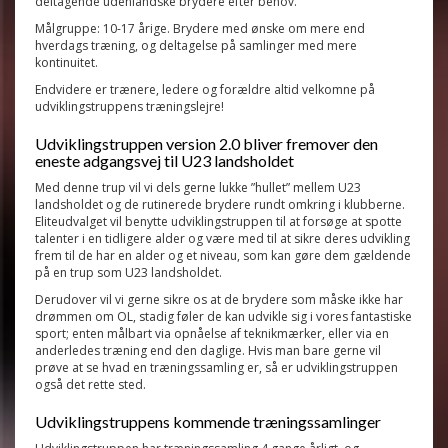
deltagende udenlandske brydere efter behov.
Målgruppe: 10-17 årige. Brydere med ønske om mere end
hverdags træning, og deltagelse på samlinger med mere
kontinuitet.
Endvidere er trænere, ledere og forældre altid velkomne på
udviklingstruppens træningslejre!
Udviklingstruppen version 2.0 bliver fremover den
eneste adgangsvej til U23 landsholdet
Med denne trup vil vi dels gerne lukke ”hullet” mellem U23
landsholdet og de rutinerede brydere rundt omkring i klubberne.
Eliteudvalget vil benytte udviklingstruppen til at forsøge at spotte
talenter i en tidligere alder og være med til at sikre deres udvikling
frem til de har en alder og et niveau, som kan gøre dem gældende
på en trup som U23 landsholdet.
Derudover vil vi gerne sikre os at de brydere som måske ikke har
drømmen om OL, stadig føler de kan udvikle sig i vores fantastiske
sport; enten målbart via opnåelse af teknikmærker, eller via en
anderledes træning end den daglige. Hvis man bare gerne vil
prøve at se hvad en træningssamling er, så er udviklingstruppen
også det rette sted.
Udviklingstruppens kommende træningssamlinger