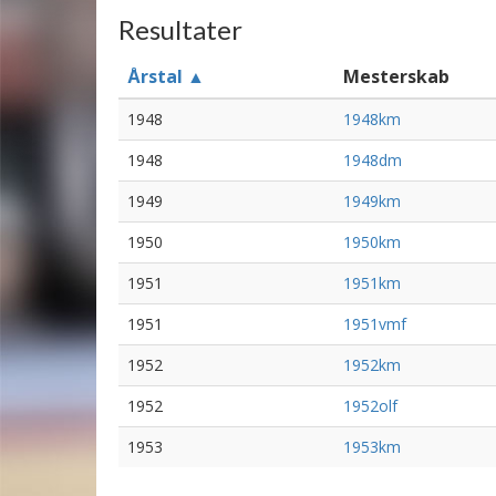
Resultater
Årstal ▲
Mesterskab
1948
1948km
1948
1948dm
1949
1949km
1950
1950km
1951
1951km
1951
1951vmf
1952
1952km
1952
1952olf
1953
1953km