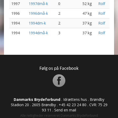
1997
1997dmå-k
0
52 kg
Rolf
1996
1996dmå-k
2
47 kg
Rolf
1994
1994dm-k
2
37 kg
Rolf
1994
1994dmå-k
3
37 kg
Rolf
Følg os på Facebook
Danmarks Brydeforbund
. Idrættens hus . Brøndby
Stadion 20 . 2605 Brøndby . +45 42 23 24 80 . CVR: ​​​​​​75 29
93 11 .
Send en mail
Alle rettigheder reserveret Danmarks Brydeforbund