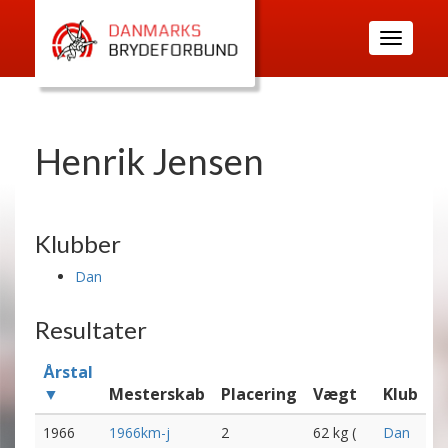
Toggle
navigatio
Henrik Jensen
Klubber
Dan
Resultater
Årstal
▼
Mesterskab
Placering
Vægt
Klub
1966
1966km-j
2
62 kg (
Dan