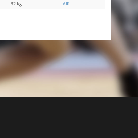
32 kg
AIR