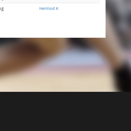
kg
Hermod K