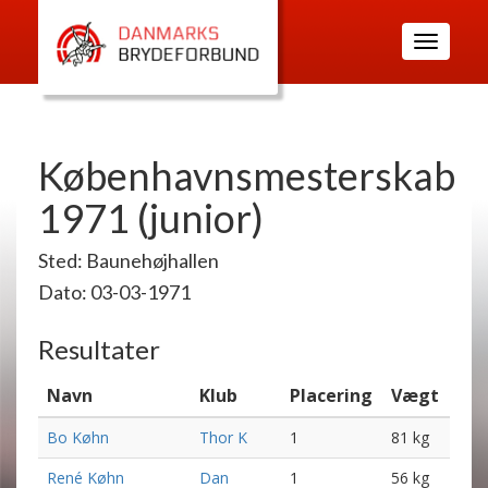
Toggle
navigatio
Københavnsmesterskab
1971 (junior)
Sted: Baunehøjhallen
Dato: 03-03-1971
Resultater
Navn
Klub
Placering
Vægt
Bo Køhn
Thor K
1
81 kg
René Køhn
Dan
1
56 kg