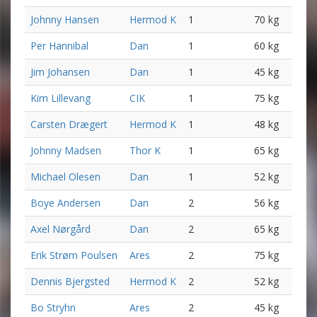
Johnny Hansen
Hermod K
1
70 kg
Per Hannibal
Dan
1
60 kg
Jim Johansen
Dan
1
45 kg
Kim Lillevang
CIK
1
75 kg
Carsten Drægert
Hermod K
1
48 kg
Johnny Madsen
Thor K
1
65 kg
Michael Olesen
Dan
1
52 kg
Boye Andersen
Dan
2
56 kg
Axel Nørgård
Dan
2
65 kg
Erik Strøm Poulsen
Ares
2
75 kg
Dennis Bjergsted
Hermod K
2
52 kg
Bo Stryhn
Ares
2
45 kg