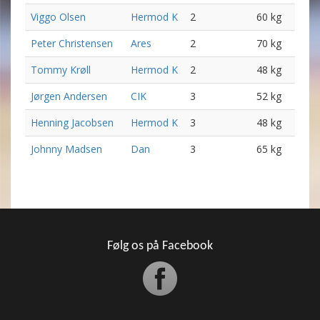
Viggo Olsen
Hermod K
2
60 kg
Peter Christensen
Ares
2
70 kg
Tommy Krøll
Hermod K
2
48 kg
Jørgen Andersen
CIK
3
52 kg
Henning Jacobsen
Hermod K
3
48 kg
Johnny Madsen
Dan
3
65 kg
Følg os på Facebook