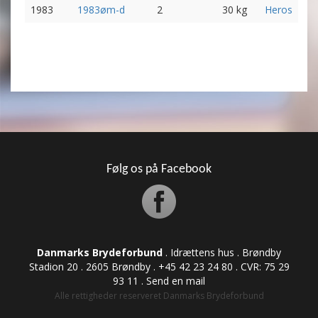
1983
1983øm-d
2
30 kg
Heros
Følg os på Facebook
Danmarks Brydeforbund
. Idrættens hus . Brøndby
Stadion 20 . 2605 Brøndby . +45 42 23 24 80 . CVR: ​​​​​​75 29
93 11 .
Send en mail
Alle rettigheder reserveret Danmarks Brydeforbund