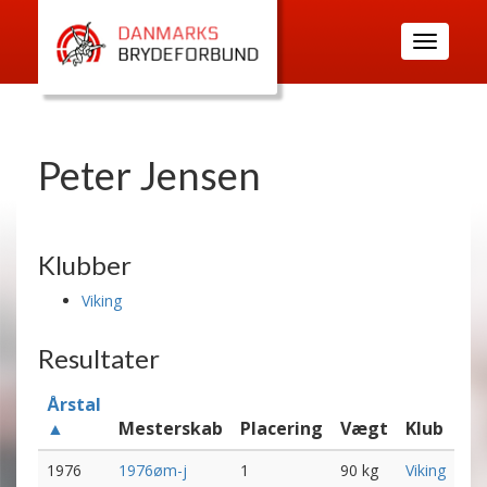
Toggle
navigatio
Peter Jensen
Klubber
Viking
Resultater
Årstal
▲
Mesterskab
Placering
Vægt
Klub
1976
1976øm-j
1
90 kg
Viking