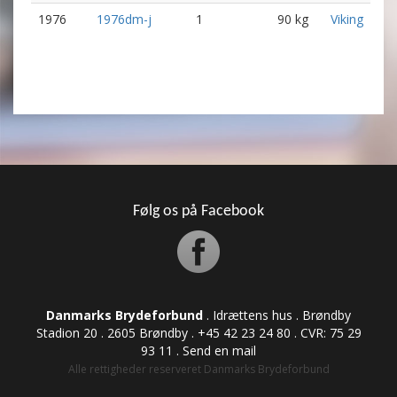
1976
1976dm-j
1
90 kg
Viking
Følg os på Facebook
Danmarks Brydeforbund
. Idrættens hus . Brøndby
Stadion 20 . 2605 Brøndby . +45 42 23 24 80 . CVR: ​​​​​​75 29
93 11 .
Send en mail
Alle rettigheder reserveret Danmarks Brydeforbund