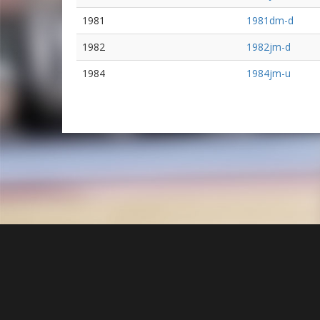
1981
1981dm-d
1982
1982jm-d
1984
1984jm-u