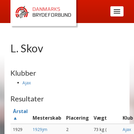
Toggle
navigatio
L. Skov
Klubber
Ajax
Resultater
Årstal
▲
Mesterskab
Placering
Vægt
Klub
1929
1929jm
2
73 kg (
Ajax