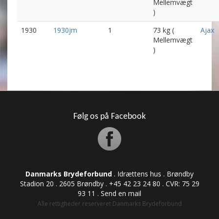
Mellemvægt
)
1930
1930jm
1
73 kg (
Ajax
Mellemvægt
)
Følg os på Facebook
Danmarks Brydeforbund
. Idrættens hus . Brøndby
Stadion 20 . 2605 Brøndby . +45 42 23 24 80 . CVR: ​​​​​​75 29
93 11 .
Send en mail
Alle rettigheder reserveret Danmarks Brydeforbund