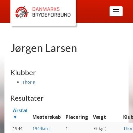
Toggle
navigatio
Jørgen Larsen
Klubber
Thor K
Resultater
Årstal
▼
Mesterskab
Placering
Vægt
Klu
1944
1944km-j
1
79 kg (
Thor