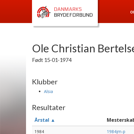
O
Ole Christian Bertels
Født 15-01-1974
Klubber
Alsia
Resultater
Årstal ▲
Mesterska
1984
1984jm-p