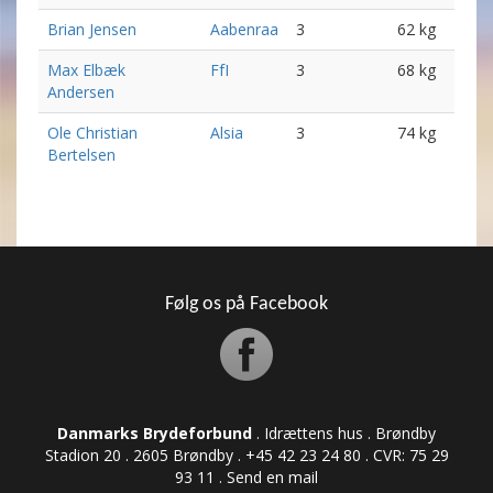
Brian Jensen
Aabenraa
3
62 kg
Max Elbæk
FfI
3
68 kg
Andersen
Ole Christian
Alsia
3
74 kg
Bertelsen
Følg os på Facebook
Danmarks Brydeforbund
. Idrættens hus . Brøndby
Stadion 20 . 2605 Brøndby . +45 42 23 24 80 . CVR: ​​​​​​75 29
93 11 .
Send en mail