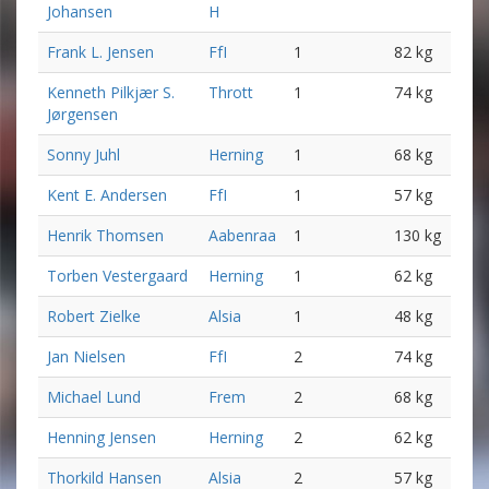
Johansen
H
Frank L. Jensen
FfI
1
82 kg
Kenneth Pilkjær S.
Thrott
1
74 kg
Jørgensen
Sonny Juhl
Herning
1
68 kg
Kent E. Andersen
FfI
1
57 kg
Henrik Thomsen
Aabenraa
1
130 kg
Torben Vestergaard
Herning
1
62 kg
Robert Zielke
Alsia
1
48 kg
Jan Nielsen
FfI
2
74 kg
Michael Lund
Frem
2
68 kg
Henning Jensen
Herning
2
62 kg
Thorkild Hansen
Alsia
2
57 kg