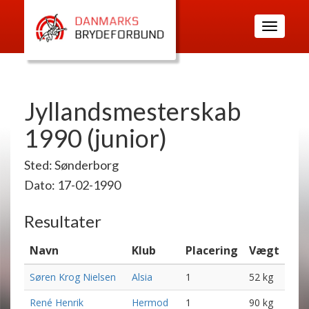
Toggle
navigatio
Jyllandsmesterskab
1990 (junior)
Sted: Sønderborg
Dato: 17-02-1990
Resultater
Navn
Klub
Placering
Vægt
Søren Krog Nielsen
Alsia
1
52 kg
René Henrik
Hermod
1
90 kg