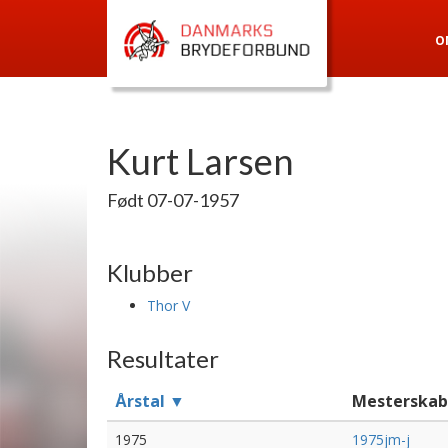
O
Kurt Larsen
Født 07-07-1957
Klubber
Thor V
Resultater
Årstal ▼
Mesterskab
1975
1975jm-j