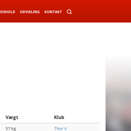
NDSHOLD
UDVIKLING
KONTAKT
Vægt
Klub
57 kg
Thor V