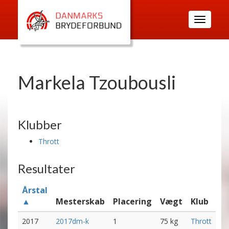
Toggle
navigatio
Markela Tzoubousli
Klubber
Thrott
Resultater
Årstal
▲
Mesterskab
Placering
Vægt
Klub
2017
2017dm-k
1
75 kg
Thrott